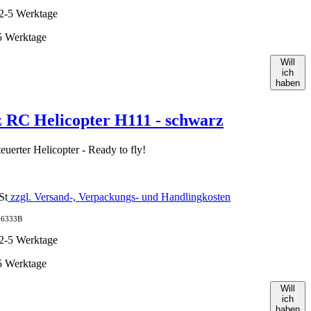
-5 Werktage
Will
ich
haben
 RC Helicopter H111 - schwarz
euerter Helicopter - Ready to fly!
St
zzgl. Versand-, Verpackungs- und Handlingkosten
46333B
-5 Werktage
Will
ich
haben